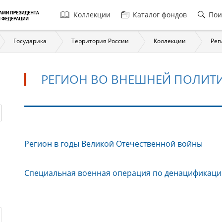
Главная
Коллекции
Каталог фондов
Пои
навигация
Государика
Территория России
Коллекции
Рег
РЕГИОН ВО ВНЕШНЕЙ ПОЛИТИ
Регион
Регион в годы Великой Отечественной войны
во
внешней
политике
Специальная военная операция по денацификаци
государства