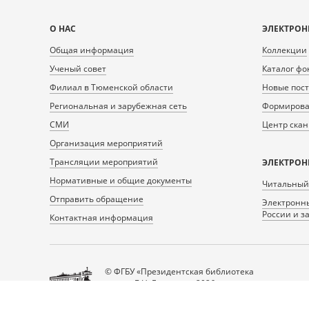
Карта
О НАС
ЭЛЕКТРОН
сайта
Общая информация
Коллекции
Ученый совет
Каталог фо
Филиал в Тюменской области
Новые пос
Региональная и зарубежная сеть
Формирован
СМИ
Центр ска
Организация мероприятий
Трансляции мероприятий
ЭЛЕКТРОН
Нормативные и общие документы
Читальный
Отправить обращение
Электронны
России и з
Контактная информация
© ФГБУ «Президентская библиотека
имени Б.Н. Ельцина», 2026
Все права защищены.