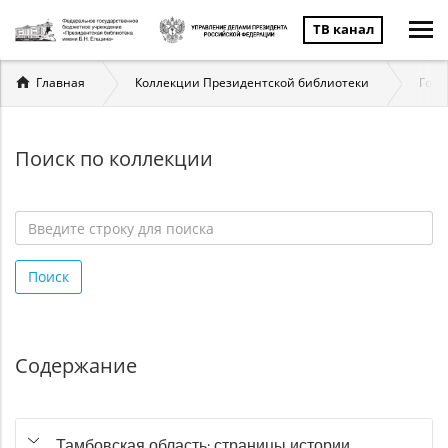
ТВ канал
Вы
Главная
Коллекции Президентской библиотеки
Госу
здесь
Поиск по коллекции
Введите
строку
Поиск
для
поиска
*
Содержание
Тамбовская область: страницы истории