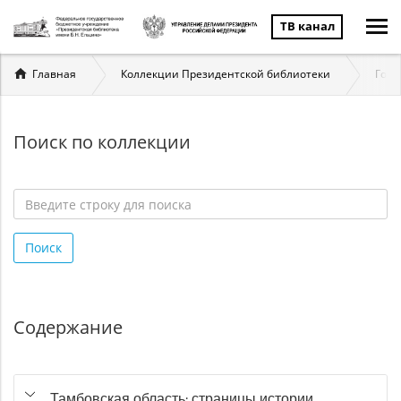
ТВ канал
Вы
Главная
Коллекции Президентской библиотеки
Госу
здесь
Поиск по коллекции
Введите
строку
Поиск
для
поиска
*
Содержание
Тамбовская область: страницы истории