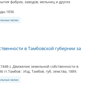
ытия фабрик, заводов, мельниц и других
оды.1836
альных залах
твенности в Тамбовской губернии за
1848-). Движение земельной собственности в
 гг.Тамбов : Изд. Тамбов. губ. земства, 1889.
альных залах