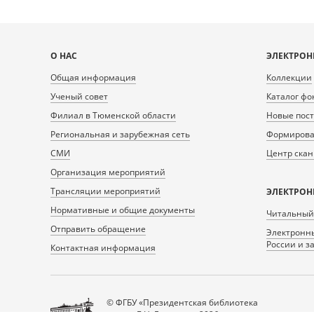
Карта
О НАС
ЭЛЕКТРОН
сайта
Общая информация
Коллекции
Ученый совет
Каталог фо
Филиал в Тюменской области
Новые пос
Региональная и зарубежная сеть
Формирован
СМИ
Центр ска
Организация мероприятий
Трансляции мероприятий
ЭЛЕКТРОН
Нормативные и общие документы
Читальный
Отправить обращение
Электронны
России и з
Контактная информация
© ФГБУ «Президентская библиотека