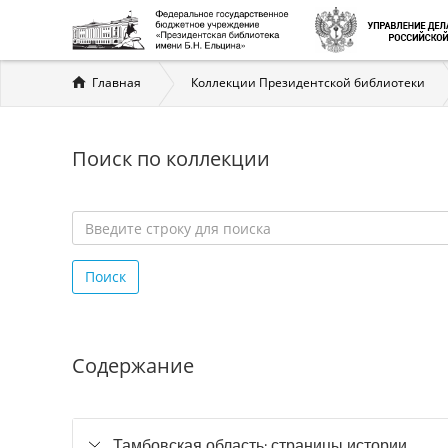
Вы
Главная
Коллекции Президентской библиотеки
здесь
Поиск по коллекции
Введите
строку
Поиск
для
поиска
*
Содержание
Тамбовская область: страницы истории