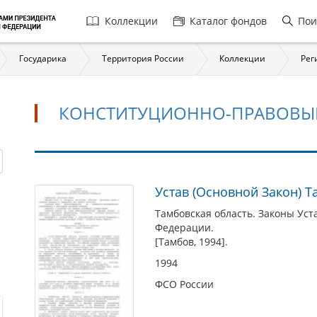
Главная
Коллекции
Каталог фондов
Пои
навигация
Государика
Территория России
Коллекции
Рег
КОНСТИТУЦИОННО-ПРАВОВЫ
Конституционно-
Устав (Основной Закон) 
правовые
Тамбовская область. Законы Уст
основы
Федерации.
[Тамбов, 1994].
1994
ФСО России