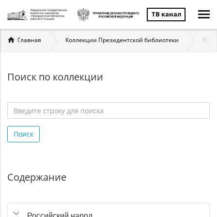
ТВ канал
Вы
Главная
Коллекции Президентской библиотеки
През
здесь
Поиск по коллекции
Введите
строку
Поиск
для
поиска
*
Содержание
Российский народ