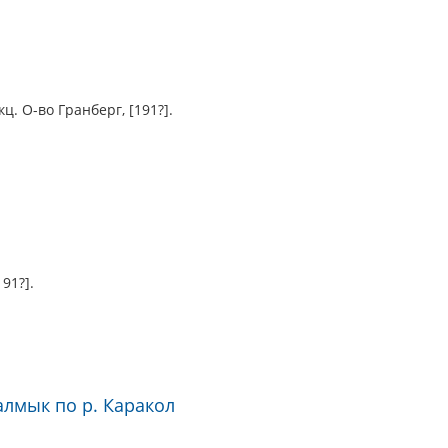
ц. О-во Гранберг, [191?].
й
91?].
алмык по р. Каракол