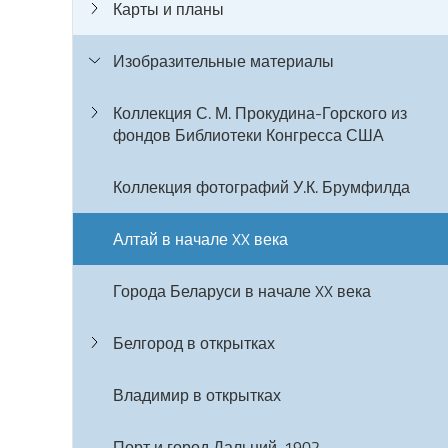
Карты и планы
Изобразительные материалы
Коллекция С. М. Прокудина-Горского из
фондов Библиотеки Конгресса США
Коллекция фотографий У.К. Брумфилда
Алтай в начале XX века
Города Беларуси в начале XX века
Белгород в открытках
Владимир в открытках
Порт и город Дальний. 1902