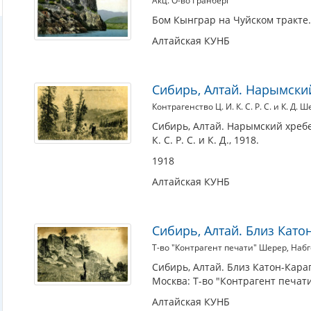
Акц. О-во Гранберг
Бом Кынграр на Чуйском тракте. А
Алтайская КУНБ
Сибирь, Алтай. Нарымски
Контрагенство Ц. И. К. С. Р. С. и К. Д. 
Сибирь, Алтай. Нарымский хребе
К. С. Р. С. и К. Д., 1918.
1918
Алтайская КУНБ
Сибирь, Алтай. Близ Като
Т-во "Контрагент печати" Шерер, Набг
Сибирь, Алтай. Близ Катон-Караг
Москва: Т-во "Контрагент печати
Алтайская КУНБ