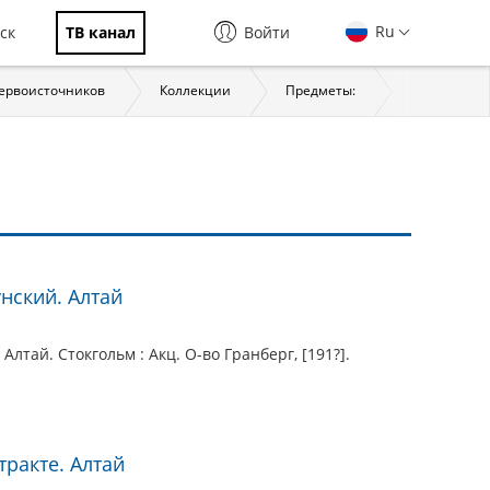
Ru
ск
ТВ канал
Войти
первоисточников
Коллекции
Предметы:
История
унский. Алтай
Алтай. Стокгольм : Акц. О-во Гранберг, [191?].
ракте. Алтай