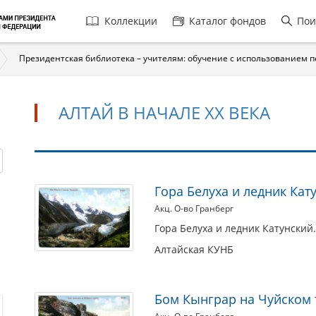
Главная
Коллекции
Каталог фондов
Пои
навигация
Президентская библиотека – учителям: обучение с использованием 
АЛТАЙ В НАЧАЛЕ XX ВЕКА
Алтай
Гора Белуха и ледник Кат
в
Акц. О-во Гранберг
начале
Гора Белуха и ледник Катунский. 
XX
Алтайская КУНБ
века
Бом Кынграр на Чуйском т