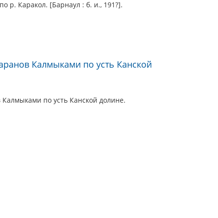
 р. Каракол. [Барнаул : б. и., 191?].
баранов Калмыками по усть Канской
 Калмыками по усть Канской долине.