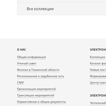
Все коллекции
Карта
О НАС
ЭЛЕКТРОН
сайта
Общая информация
Коллекции
Ученый совет
Каталог фо
Филиал в Тюменской области
Новые пос
Региональная и зарубежная сеть
Формирован
СМИ
Центр ска
Организация мероприятий
Трансляции мероприятий
ЭЛЕКТРОН
Нормативные и общие документы
Читальный