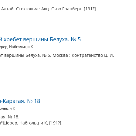
лтай. Стокгольм : Акц. О-во Гранберг, [191?].
й хребет вершины Белуха. № 5
Шерер, Набгольц и К
т вершины Белуха. № 5. Москва : Контрагенство Ц. И.
н-Карагая. № 18
ольц и К
ая. № 18.
"Шерер, Набгольц и К, [191?].