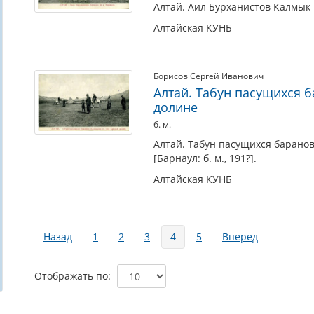
Алтай. Аил Бурханистов Калмык по
Алтайская КУНБ
Борисов Сергей Иванович
Алтай. Табун пасущихся 
долине
б. м.
Алтай. Табун пасущихся баранов
[Барнаул: б. м., 191?].
Алтайская КУНБ
Страницы
Назад
1
2
3
4
5
Вперед
Отображать по