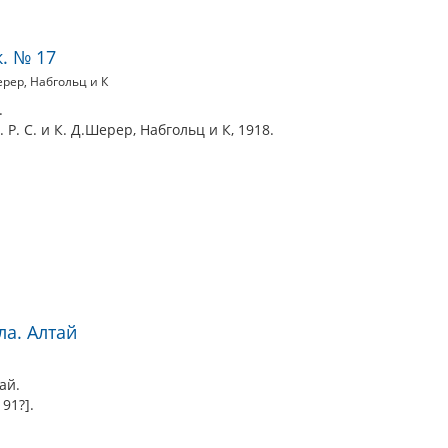
к. № 17
Шерер, Набгольц и К
.
 Р. С. и К. Д.Шерер, Набгольц и К, 1918.
а. Алтай
ай.
91?].