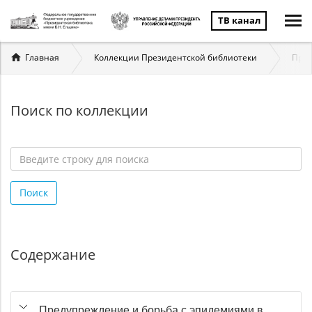
ТВ канал
Вы
Главная
Коллекции Президентской библиотеки
Пред
здесь
Поиск по коллекции
Введите
строку
Поиск
для
поиска
*
Содержание
Предупреждение и борьба с эпидемиями в