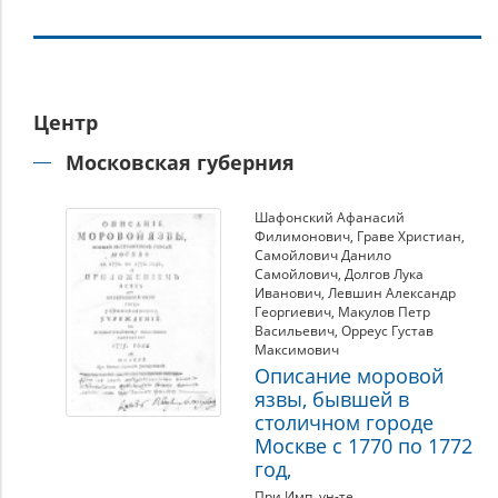
Регионы
Центр
России
в
Московская губерния
составе
Российской
Шафонский Афанасий
Филимонович
,
Граве Христиан
,
империи
Самойлович Данило
Самойлович
,
Долгов Лука
Иванович
,
Левшин Александр
Георгиевич
,
Макулов Петр
Васильевич
,
Орреус Густав
Максимович
Описание моровой
язвы, бывшей в
столичном городе
Москве с 1770 по 1772
год,
При Имп. ун-те