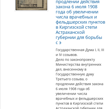
продлении действия
закона 6 июля 1908
года об увеличении
числа врачебных и
фельдшерских пунктов
в Киргизской степи
Астраханской
губернии для борьбы
с э
Государственная Дума I, II, III
и IV созывов.
Дело по законопроекту
Министерства внутренних
дел, внесенному в
Государственную думу
Третьего созыва, о
продлении действия закона
6 июля 1908 года об
увеличении числа
врачебных и фельдшерских
пунктов в Киргизской степи
Астраханской губернии для