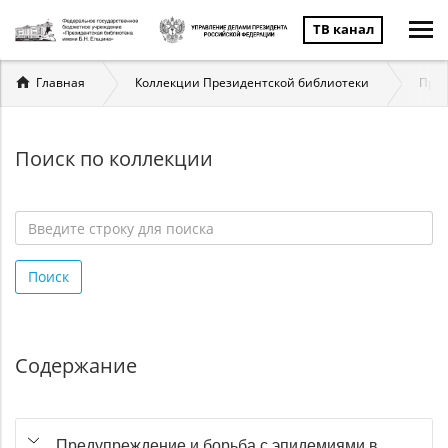
ТВ канал
Вы
Главная
Коллекции Президентской библиотеки
Пред
здесь
Поиск по коллекции
Введите
строку
Поиск
для
поиска
*
Содержание
Предупреждение и борьба с эпидемиями в