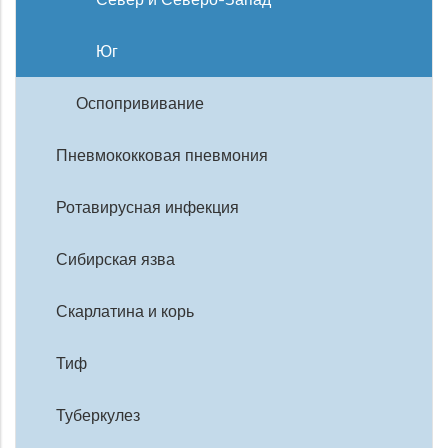
Юг
Оспопрививание
Пневмококковая пневмония
Ротавирусная инфекция
Сибирская язва
Скарлатина и корь
Тиф
Туберкулез