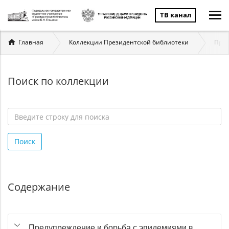
ТВ канал
Вы
Главная
Коллекции Президентской библиотеки
Пред
здесь
Поиск по коллекции
Введите
строку
Поиск
для
поиска
*
Содержание
Предупреждение и борьба с эпидемиями в