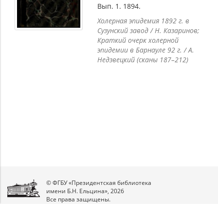
Вып. 1. 1894.
Холерная эпидемия 1892 г. в
Сузунский завод / Н. Казаринов;
Краткий очерк холерной
эпидемии в Барнауле 92 г. / А.
Недзвецкий (сканы 187–212)
© ФГБУ «Президентская библиотека
имени Б.Н. Ельцина», 2026
Все права защищены.
Мы