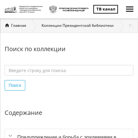
ТВ канал
Вы
Главная
Коллекции Президентской библиотеки
Пред
здесь
Поиск по коллекции
Введите
строку
Поиск
для
поиска
*
Содержание
Предупреждение и борьба с эпидемиями в