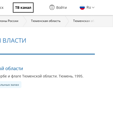
Ru
ск
ТВ канал
Войти
ионы России
Тюменская область
Тюменская область: стра
 ВЛАСТИ
ой области
ербе и флаге Тюменской области. Тюмень, 1995.
альных залах