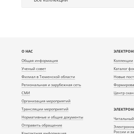
Карта
О НАС
ЭЛЕКТРОН
сайта
Общая информация
Коллекции
Ученый совет
Каталог фо
Филиал в Тюменской области
Новые пос
Региональная и зарубежная сеть
Формирован
СМИ
Центр ска
Организация мероприятий
Трансляции мероприятий
ЭЛЕКТРОН
Нормативные и общие документы
Читальный
Отправить обращение
Электронны
России и з
Контактная информация