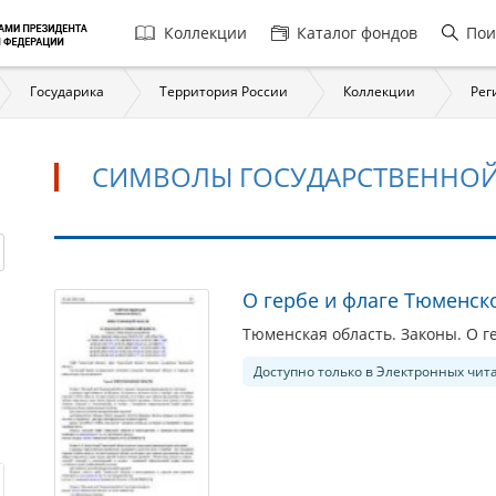
Главная
Коллекции
Каталог фондов
Пои
навигация
Государика
Территория России
Коллекции
Рег
СИМВОЛЫ ГОСУДАРСТВЕННОЙ
Символы
О гербе и флаге Тюменск
государственной
Тюменская область. Законы. О г
власти
Доступно только в Электронных чит