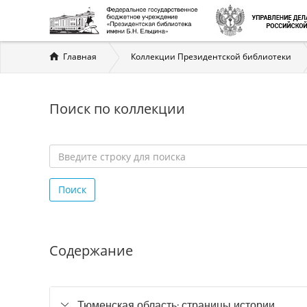
Вы
Главная
Коллекции Президентской библиотеки
здесь
Поиск по коллекции
Введите
строку
Поиск
для
поиска
*
Содержание
Тюменская область: страницы истории