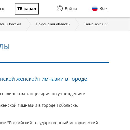
Ru
ск
ТВ канал
Войти
ионы России
Тюменская область
Тюменская область: стра
АЛЫ
нской женской гимназии в городе
о величества канцелярия по учреждениям
енской гимназии в городе Тобольске.
ие "Российский государственный исторический