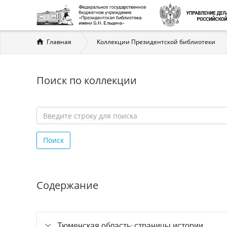
Вы
Главная
Коллекции Президентской библиотеки
здесь
Поиск по коллекции
Введите
строку
Поиск
для
поиска
*
Содержание
Тюменская область: страницы истории