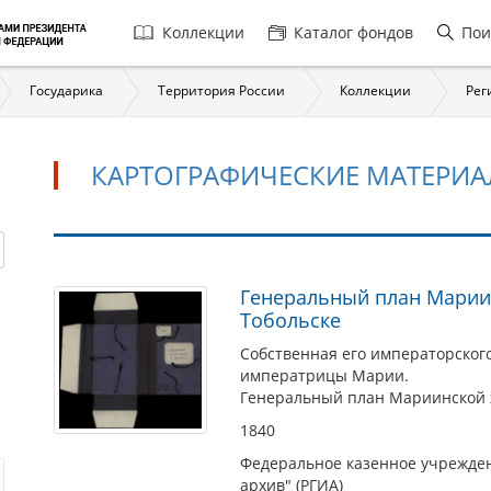
Главная
Коллекции
Каталог фондов
Пои
навигация
Государика
Территория России
Коллекции
Рег
КАРТОГРАФИЧЕСКИЕ МАТЕРИ
Картографические
Генеральный план Марии
Тобольске
материалы
Собственная его императорског
императрицы Марии.
Генеральный план Мариинской ж
1840
Федеральное казенное учрежден
архив" (РГИА)