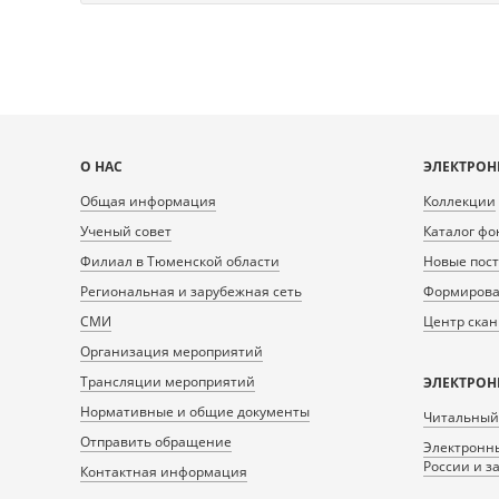
Карта
О НАС
ЭЛЕКТРОН
сайта
Общая информация
Коллекции
Ученый совет
Каталог фо
Филиал в Тюменской области
Новые пос
Региональная и зарубежная сеть
Формирован
СМИ
Центр ска
Организация мероприятий
Трансляции мероприятий
ЭЛЕКТРОН
Нормативные и общие документы
Читальный
Отправить обращение
Электронны
России и з
Контактная информация