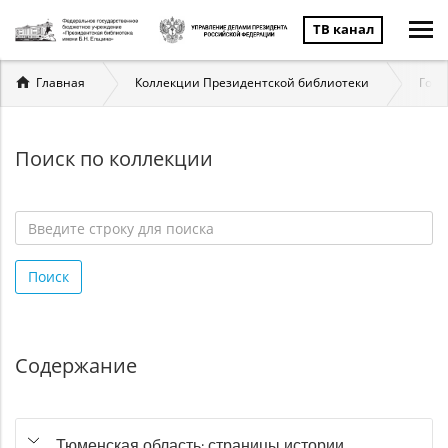
ТВ канал
Вы
Главная
Коллекции Президентской библиотеки
Госу
здесь
Поиск по коллекции
Введите
строку
Поиск
для
поиска
*
Содержание
Тюменская область: страницы истории