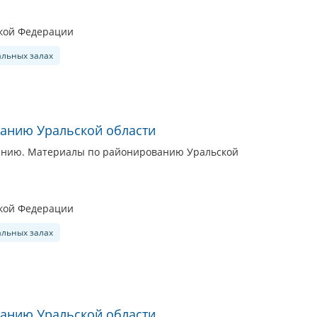
ской Федерации
альных залах
анию Уральской области
анию. Материалы по районированию Уральской
ской Федерации
альных залах
анию Уральской области