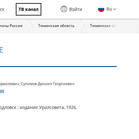
Ru
ск
ТВ канал
Войти
ионы России
Тюменская область
Тюменская область: стра
Е
зраилевич
,
Сулимов Даниил Георгиевич
ия
дловск : издание Уралсовета, 1926.