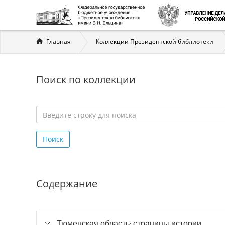
Вы
Главная
Коллекции Президентской библиотеки
здесь
Поиск по коллекции
Введите
строку
Поиск
для
поиска
*
Содержание
Тюменская область: страницы истории