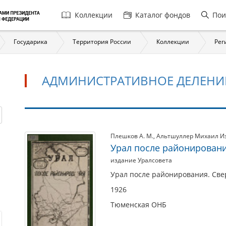
Главная
Коллекции
Каталог фондов
Пои
навигация
Государика
Территория России
Коллекции
Рег
АДМИНИСТРАТИВНОЕ ДЕЛЕНИ
Административное
Плешков А. М.
,
Альтшуллер Михаил И
Урал после районирован
деление
издание Уралсовета
Урал после районирования. Свер
1926
Тюменская ОНБ