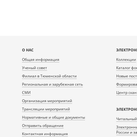
Карта
О НАС
ЭЛЕКТРОН
сайта
Общая информация
Коллекции
Ученый совет
Каталог фо
Филиал в Тюменской области
Новые пос
Региональная и зарубежная сеть
Формирован
СМИ
Центр ска
Организация мероприятий
Трансляции мероприятий
ЭЛЕКТРОН
Нормативные и общие документы
Читальный
Отправить обращение
Электронны
России и з
Контактная информация