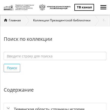
ТВ канал
Вы
Главная
Коллекции Президентской библиотеки
Госу
здесь
Поиск по коллекции
Введите
строку
Поиск
для
поиска
*
Содержание
Тюменская область: страницы истории