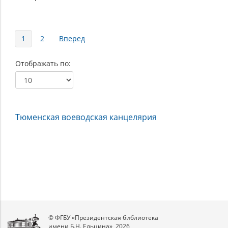
Страницы
1
2
Вперед
Отображать по
Тюменская воеводская канцелярия
© ФГБУ «Президентская библиотека
имени Б.Н. Ельцина», 2026