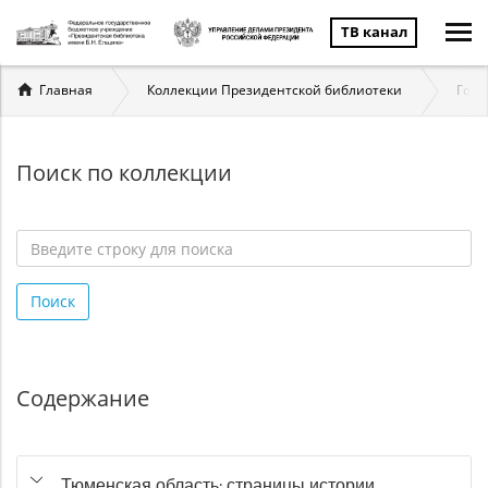
ТВ канал
Вы
Главная
Коллекции Президентской библиотеки
Госу
здесь
Поиск по коллекции
Введите
строку
Поиск
для
поиска
*
Содержание
Тюменская область: страницы истории