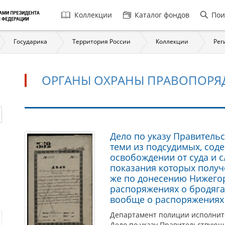
Главная
Коллекции
Каталог фондов
Пои
навигация
Государика
Территория России
Коллекции
Рег
ОРГАНЫ ОХРАНЫ ПРАВОПОРЯ
Органы
Дело по указу Правительс
теми из подсудимых, сод
охраны
освобождении от суда и с
правопорядка
показания которых получ
и
же по донесению Нижегор
безопасности
распоряжениях о бродягах
вообще о распоряжениях 
Департамент полиции исполнит
Дело по указу Правительствующег