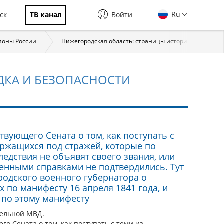
Ru
ск
ТВ канал
Войти
ионы России
Нижегородская область: страницы истории
Вс
ДКА И БЕЗОПАСНОСТИ
твующего Сената о том, как поступать с
ержащихся под стражей, которые по
ледствия не объявят своего звания, или
енными справками не подтвердились. Тут
одского военного губернатора о
 по манифесту 16 апреля 1841 года, и
по этому манифесту
ельной МВД.
о Сената о том, как поступать с теми из