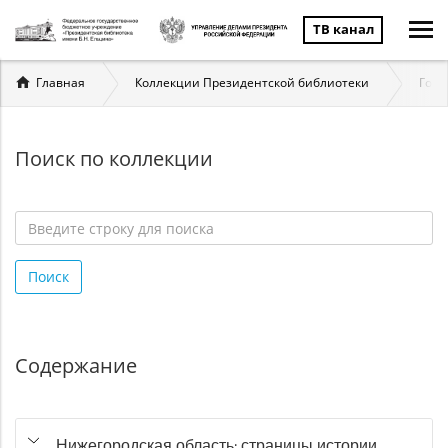
ТВ канал
Вы
Главная
Коллекции Президентской библиотеки
Госу
здесь
Поиск по коллекции
Введите
строку
Поиск
для
поиска
*
Содержание
Нижегородская область: страницы истории