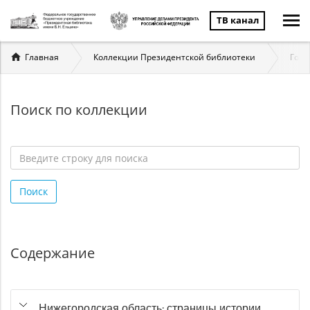
ТВ канал
Вы
Главная
Коллекции Президентской библиотеки
Госу
здесь
Поиск по коллекции
Введите
строку
Поиск
для
поиска
*
Содержание
Нижегородская область: страницы истории