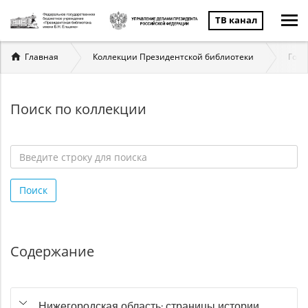
ТВ канал
Вы
Главная
Коллекции Президентской библиотеки
Госу
здесь
Поиск по коллекции
Введите
строку
Поиск
для
поиска
*
Содержание
Нижегородская область: страницы истории