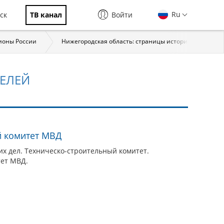
Ru
ск
ТВ канал
Войти
ионы России
Нижегородская область: страницы истории
Ма
ЕЛЕЙ
й комитет МВД
их дел. Техническо-строительный комитет.
тет МВД.