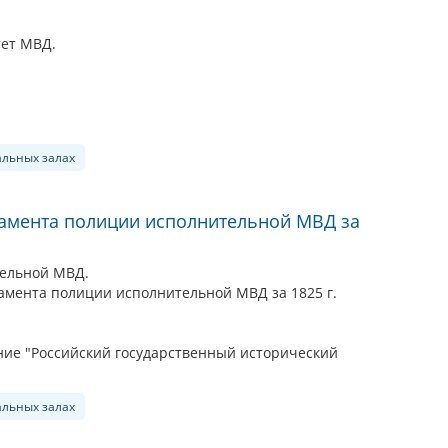
тет МВД.
альных залах
ртамента полиции исполнительной МВД за
ельной МВД.
ртамента полиции исполнительной МВД за 1825 г.
ие "Российский государственный исторический
альных залах