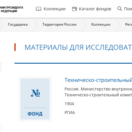
Главная
Коллекции
Каталог фондов
Пои
навигация
Государика
Территория России
Коллекции
Рег
МАТЕРИАЛЫ ДЛЯ ИССЛЕДОВАТ
Материалы
Техническо-строительны
для
Россия. Министерство внутренн
исследователей
Техническо-строительный коми
1904
РГИА