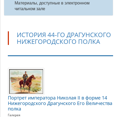
Материалы, доступные в электронном
читальном зале
ИСТОРИЯ 44-ГО ДРАГУНСКОГО
НИЖЕГОРОДСКОГО ПОЛКА
История
44-
го
Драгунского
Нижегородского
Портрет императора Николая II в форме 14
Нижегородского Драгунского Его Величества
полка
полка
Галерея