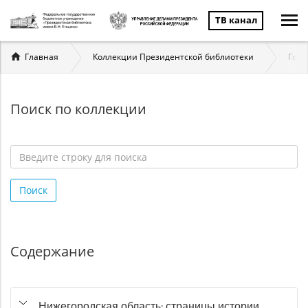
ТВ канал
Вы
Главная
Коллекции Президентской библиотеки
Госу
здесь
Поиск по коллекции
Введите
строку
Поиск
для
поиска
*
Содержание
Нижегородская область: страницы истории