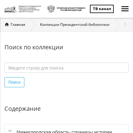
ТВ канал
Вы
Главная
Коллекции Президентской библиотеки
Госу
здесь
Поиск по коллекции
Введите
строку
Поиск
для
поиска
*
Содержание
Нижегородская область: страницы истории