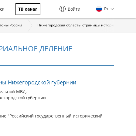
Ru
ск
ТВ канал
Войти
ионы России
Нижегородская область: страницы истории
Вс
РИАЛЬНОЕ ДЕЛЕНИЕ
аны Нижегородской губернии
ельной МВД.
жегородской губернии.
ие "Российский государственный исторический