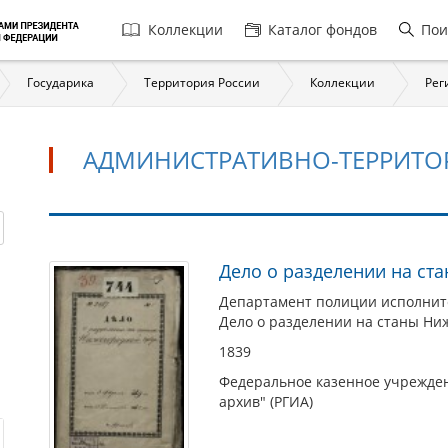
Главная
Коллекции
Каталог фондов
Пои
навигация
Государика
Территория России
Коллекции
Рег
АДМИНИСТРАТИВНО-ТЕРРИТО
Административно-
Дело о разделении на ст
территориальное
Департамент полиции исполнит
деление
Дело о разделении на станы Ни
1839
Федеральное казенное учрежден
архив" (РГИА)