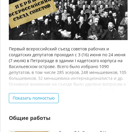
всероссийский
съезд
советов
рабочих
и
солдатских
Первый всероссийский съезд советов рабочих и
депутатов
солдатских депутатов проходил с 3 (16) июня по 24 июня
(7 июля) в Петрограде в здании I кадетского корпуса на
Васильевском острове. Всего было избрано 1090
депутатов, в том числе 285 эсеров, 248 меньшевиков, 105
большевиков, 32 меньшевика-интернационалиста и др.
Основное внимание на съезде было уделено вопросам о
правительственной власти и отношению к Первой
мировой войне. Съезд избрал постоянно действующий
Показать полностью
орган – Всероссийский центральный исполнительный
комитет Советов рабочих и солдатских депутатов (ВЦИК),
председателем которого был избран меньшевик Н. С.
Общие работы
Чхеидзе (подробнее см.
Избран ВЦИК I созыва
). По
итогам съезда было принято решение поддерживать
министров-социалистов в правительстве и продолжать