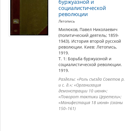
буржуазной и
социалистической
революции
Летопись
Милюков, Павел Николаевич
(политический деятель; 1859-
1943). История второй русской
революции. Киев: Летопись,
1919.
Т. 1: Борьба буржуазной и
социалистической революции.
1919.
Разделы: «Роль съезда Советов р.
и с. д.»; «Организация
демонстрации 10 июня»;
«Поворот тактики Церетели»;
«Манифестация 18 июня» (сканы
150–161)