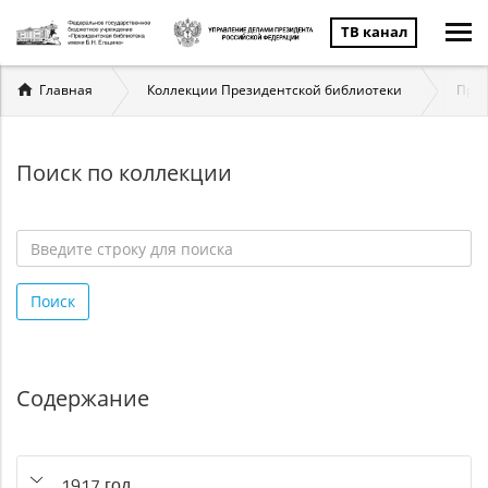
ТВ канал
Вы
Главная
Коллекции Президентской библиотеки
През
здесь
Поиск по коллекции
Введите
строку
Поиск
для
поиска
*
Содержание
1917 год