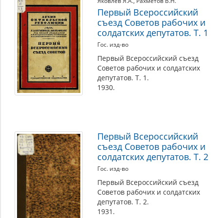
Яковлев Я.А.
,
Рахметов В.Н.
«революционную войну» без аннексий и контрибуций.
Первый Всероссийский
Против выступила партия большевиков, В. И. Ленин
съезд Советов рабочих и
назвал эсеров и меньшевиков «соглашателями» и
солдатских депутатов. Т. 1
призвал передать всю власть советам. Советская
Гос. изд-во
историческая традиция приписывает В. И. Ленину
произнесение на съезде крылатой фразы «Есть такая
Первый Всероссийский съезд
партия». Во время съезда состоялась демонстрация,
Советов рабочих и солдатских
организованная Съездом Советов, которая прошла,
депутатов. Т. 1.
вопреки ожиданиям, под большевистскими лозунгами.
1930.
Представлены исследования, воспоминания, переписка,
архивные документы, изобразительные материалы,
позволяющие познакомиться как с хроникой событий,
так и позицией различных политических деятелей этого
Первый Всероссийский
периода.
съезд Советов рабочих и
солдатских депутатов. Т. 2
Гос. изд-во
Первый Всероссийский съезд
Советов рабочих и солдатских
депутатов. Т. 2.
1931.