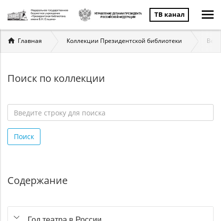
ТВ канал
Вы
Главная
Коллекции Президентской библиотеки
Вели
здесь
Поиск по коллекции
Введите
строку
Поиск
для
поиска
*
Содержание
Год театра в России