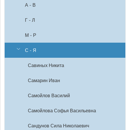
А - В
Г - Л
М - Р
С - Я
Савиных Никита
Самарин Иван
Самойлов Василий
Самойлова Софья Васильевна
Сандунов Сила Николаевич