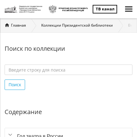
ТВ канал
Вы
Главная
Коллекции Президентской библиотеки
Вели
здесь
Поиск по коллекции
Введите
строку
Поиск
для
поиска
*
Содержание
Год театра в России