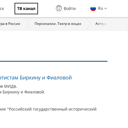
Ru
ск
ТВ канал
Войти
тра в России
Персоналии. Театр в лицах
Актеры
Дра
ртистам Биркину и Фиаловой
ов МИДв.
м Биркину и Фиаловой.
ие "Российский государственный исторический