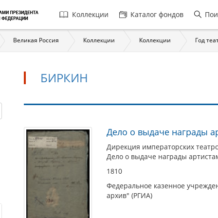
Главная
Коллекции
Каталог фондов
Пои
навигация
Великая Россия
Коллекции
Коллекции
Год теа
БИРКИН
Биркин
Дело о выдаче награды а
Дирекция императорских театр
Дело о выдаче награды артиста
1810
Федеральное казенное учрежден
архив" (РГИА)