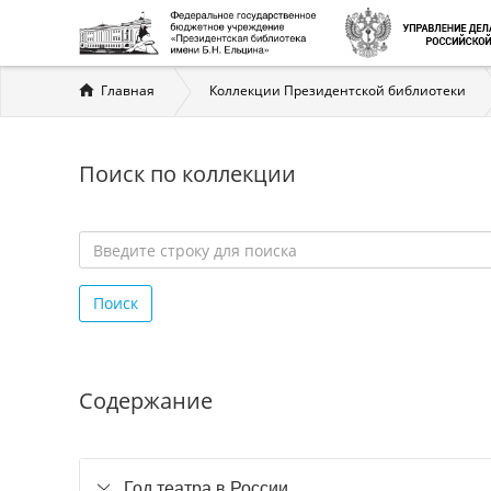
Вы
Главная
Коллекции Президентской библиотеки
здесь
Поиск по коллекции
Введите
строку
Поиск
для
поиска
*
Содержание
Год театра в России