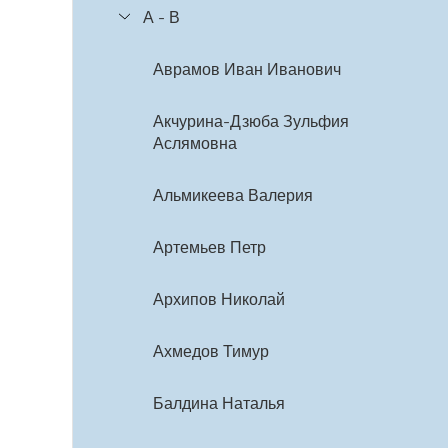
А - В
Аврамов Иван Иванович
Акчурина-Дзюба Зульфия
Аслямовна
Альмикеева Валерия
Артемьев Петр
Архипов Николай
Ахмедов Тимур
Балдина Наталья