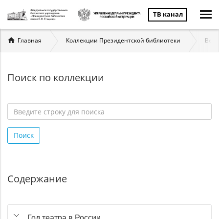
ТВ канал
Вы
Главная
Коллекции Президентской библиотеки
Вели
здесь
Поиск по коллекции
Введите
строку
Поиск
для
поиска
*
Содержание
Год театра в России