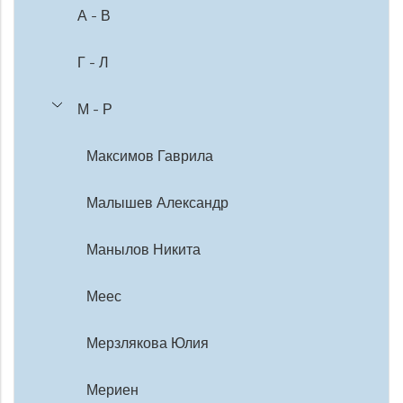
А - В
Г - Л
М - Р
Максимов Гаврила
Малышев Александр
Манылов Никита
Меес
Мерзлякова Юлия
Мериен