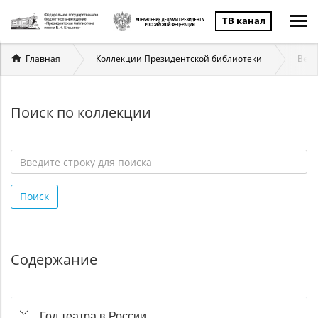
ТВ канал
Вы
Главная
Коллекции Президентской библиотеки
Вели
здесь
Поиск по коллекции
Введите
строку
Поиск
для
поиска
*
Содержание
Год театра в России