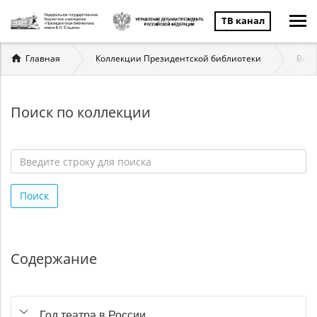
ТВ канал
Вы
Главная
Коллекции Президентской библиотеки
Вели
здесь
Поиск по коллекции
Введите
строку
Поиск
для
поиска
*
Содержание
Год театра в России