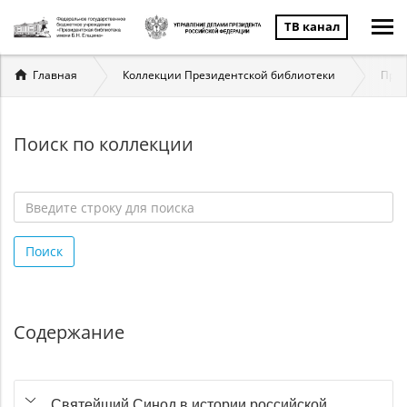
ТВ канал
Вы
Главная
Коллекции Президентской библиотеки
През
здесь
Поиск по коллекции
Введите
строку
Поиск
для
поиска
*
Содержание
Святейший Синод в истории российской