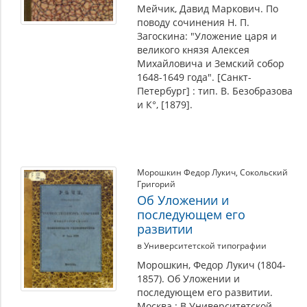
Мейчик, Давид Маркович. По
поводу сочинения Н. П.
Загоскина: "Уложение царя и
великого князя Алексея
Михайловича и Земский собор
1648-1649 года". [Санкт-
Петербург] : тип. В. Безобразова
и К°, [1879].
Морошкин Федор Лукич
,
Сокольский
Григорий
Об Уложении и
последующем его
развитии
в Университетской типографии
Морошкин, Федор Лукич (1804-
1857). Об Уложении и
последующем его развитии.
Москва : В Университетской