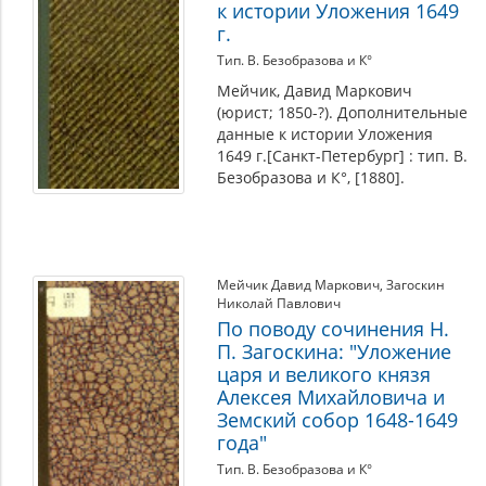
к истории Уложения 1649
г.
Тип. В. Безобразова и К°
Мейчик, Давид Маркович
(юрист; 1850-?). Дополнительные
данные к истории Уложения
1649 г.[Санкт-Петербург] : тип. В.
Безобразова и К°, [1880].
Мейчик Давид Маркович
,
Загоскин
Николай Павлович
По поводу сочинения Н.
П. Загоскина: "Уложение
царя и великого князя
Алексея Михайловича и
Земский собор 1648-1649
года"
Тип. В. Безобразова и К°