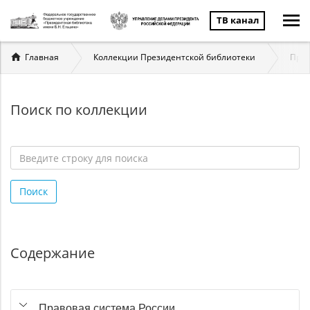
ТВ канал
Вы
Главная
Коллекции Президентской библиотеки
Прав
здесь
Поиск по коллекции
Введите
строку
Поиск
для
поиска
*
Содержание
Правовая система России