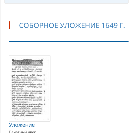
СОБОРНОЕ УЛОЖЕНИЕ 1649 Г.
Соборное
уложение
1649
г.
Уложение
Печатный двор