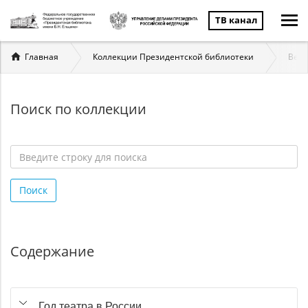
ТВ канал
Вы
Главная
Коллекции Президентской библиотеки
Вели
здесь
Поиск по коллекции
Введите
строку
Поиск
для
поиска
*
Содержание
Год театра в России