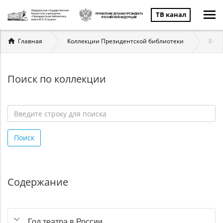
ТВ канал
Вы
Главная
Коллекции Президентской библиотеки
Вели
здесь
Поиск по коллекции
Введите
строку
Поиск
для
поиска
*
Содержание
Год театра в России