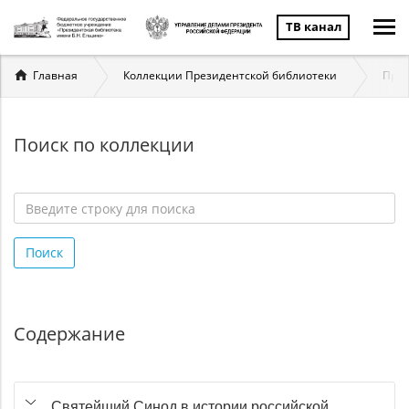
ТВ канал
Вы
Главная
Коллекции Президентской библиотеки
През
здесь
Поиск по коллекции
Введите
строку
Поиск
для
поиска
*
Содержание
Святейший Синод в истории российской