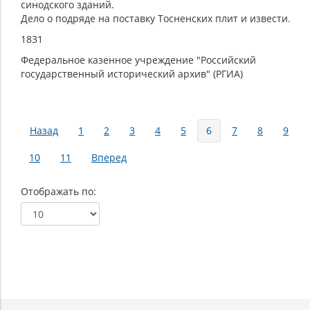
синодского зданий.
Дело о подряде на поставку Тосненских плит и извести.
1831
Федеральное казенное учреждение "Российский
государственный исторический архив" (РГИА)
Страницы
Назад
1
2
3
4
5
6
7
8
9
10
11
Вперед
Отображать по