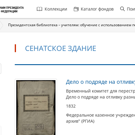
Главная
Коллекции
Каталог фондов
Пои
навигация
Президентская библиотека – учителям: обучение с использованием 
СЕНАТСКОЕ ЗДАНИЕ
Сенатское
Дело о подряде на отлив
здание
Временный комитет для перестро
Дело о подряде на отливку разн
1832
Федеральное казенное учрежден
архив" (РГИА)