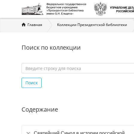
Вы
Главная
Коллекции Президентской библиотеки
здесь
Поиск по коллекции
Введите
строку
Поиск
для
поиска
*
Содержание
Святейший Синод в истории российской