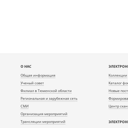
Карта
О НАС
ЭЛЕКТРОН
сайта
Общая информация
Коллекции
Ученый совет
Каталог фо
Филиал в Тюменской области
Новые пос
Региональная и зарубежная сеть
Формирован
СМИ
Центр ска
Организация мероприятий
Трансляции мероприятий
ЭЛЕКТРОН