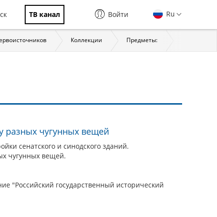
Ru
ск
ТВ канал
Войти
первоисточников
Коллекции
Предметы:
История
ку разных чугунных вещей
йки сенатского и синодского зданий.
ых чугунных вещей.
ие "Российский государственный исторический