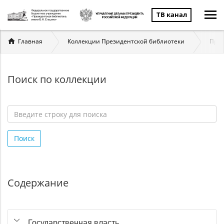
ТВ канал
Вы
Главная
Коллекции Президентской библиотеки
През
здесь
Поиск по коллекции
Введите
строку
Поиск
для
поиска
*
Содержание
Государственная власть