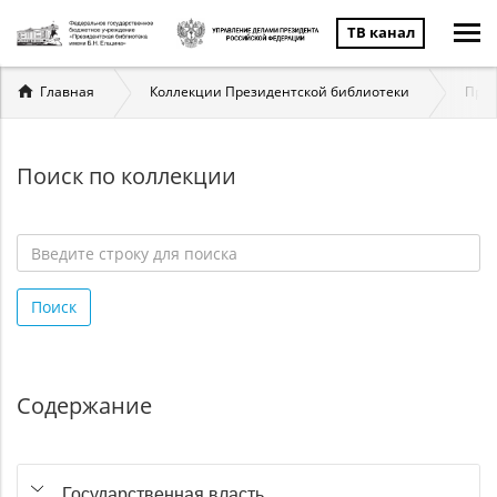
ТВ канал
Вы
Главная
Коллекции Президентской библиотеки
През
здесь
Поиск по коллекции
Введите
строку
Поиск
для
поиска
*
Содержание
Государственная власть