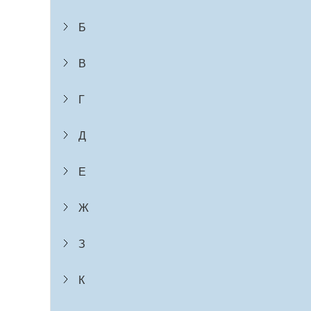
Б
В
Г
Д
Е
Ж
З
К