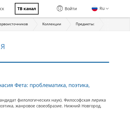
Ru
ск
ТВ канал
Войти
первоисточников
Коллекции
Предметы:
История
ИЯ
асия Фета: проблематика, поэтика,
андидат филологических наук). Философская лирика
оэтика, жанровое своеобразие. Нижний Новгород,