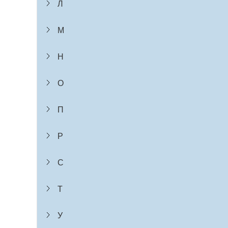
Л
М
Н
О
П
Р
С
Т
У