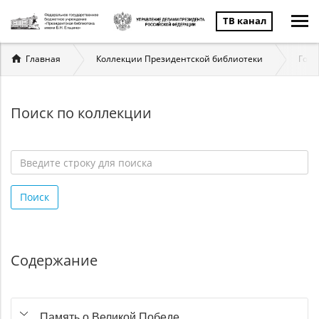
ТВ канал
Вы
Главная
Коллекции Президентской библиотеки
Госу
здесь
Поиск по коллекции
Введите
строку
Поиск
для
поиска
*
Содержание
Память о Великой Победе