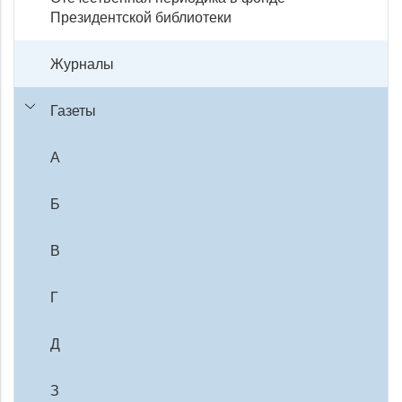
Президентской библиотеки
Журналы
Газеты
А
Б
В
Г
Д
З