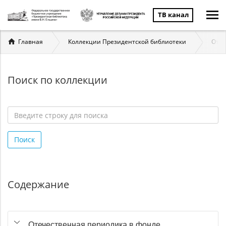
ТВ канал
Вы
Главная
Коллекции Президентской библиотеки
Отеч
здесь
Поиск по коллекции
Введите
строку
Поиск
для
поиска
*
Содержание
Отечественная периодика в фонде