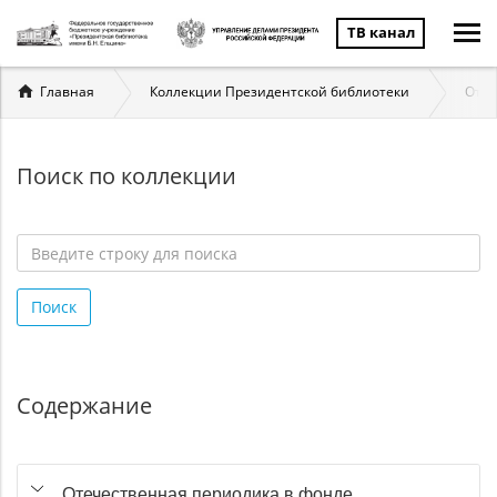
ТВ канал
Вы
Главная
Коллекции Президентской библиотеки
Отеч
здесь
Поиск по коллекции
Введите
строку
Поиск
для
поиска
*
Содержание
Отечественная периодика в фонде