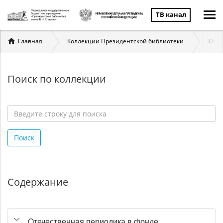
ТВ канал
Вы
Главная
Коллекции Президентской библиотеки
Отеч
здесь
Поиск по коллекции
Введите
строку
Поиск
для
поиска
*
Содержание
Отечественная периодика в фонде