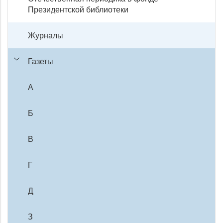
Президентской библиотеки
Журналы
Газеты
А
Б
В
Г
Д
З