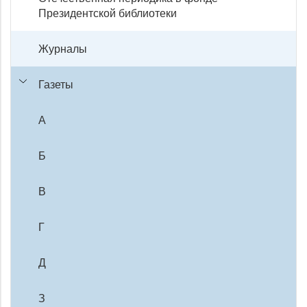
Президентской библиотеки
Журналы
Газеты
А
Б
В
Г
Д
З