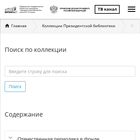
ТВ канал
Вы
Главная
Коллекции Президентской библиотеки
Отеч
здесь
Поиск по коллекции
Введите
строку
Поиск
для
поиска
*
Содержание
Отечественная периодика в фонде