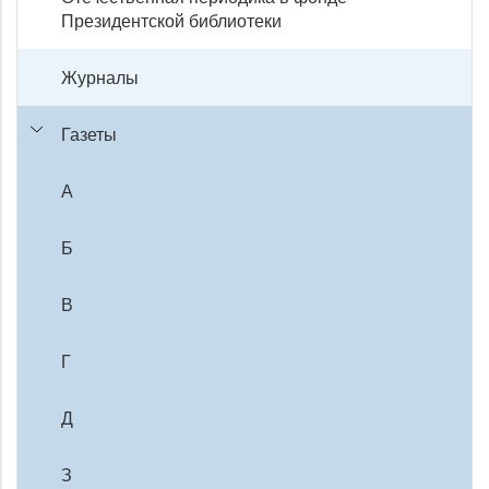
Президентской библиотеки
Журналы
Газеты
А
Б
В
Г
Д
З