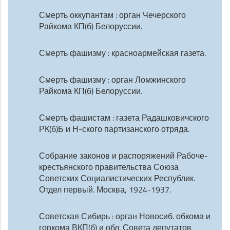
Смерть оккупантам : орган Чечерского
Райкома КП(б) Белоруссии.
Смерть фашизму : красноармейская газета.
Смерть фашизму : орган Ломжинского
Райкома КП(б) Белоруссии.
Смерть фашистам : газета Радашковичского
РК(б)Б и Н-ского партизанского отряда.
Собрание законов и распоряжений Рабоче-
крестьянского правительства Союза
Советских Социалистических Республик.
Отдел первый. Москва, 1924-1937.
Советская Сибирь : орган Новосиб. обкома и
горкома ВКП(б) и обл. Совета депутатов