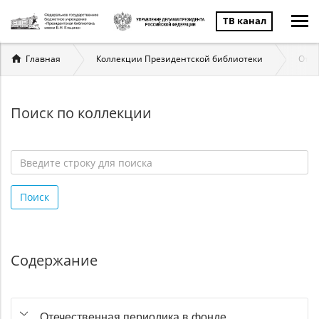
ТВ канал
Вы
Главная
Коллекции Президентской библиотеки
Отеч
здесь
Поиск по коллекции
Введите
строку
Поиск
для
поиска
*
Содержание
Отечественная периодика в фонде